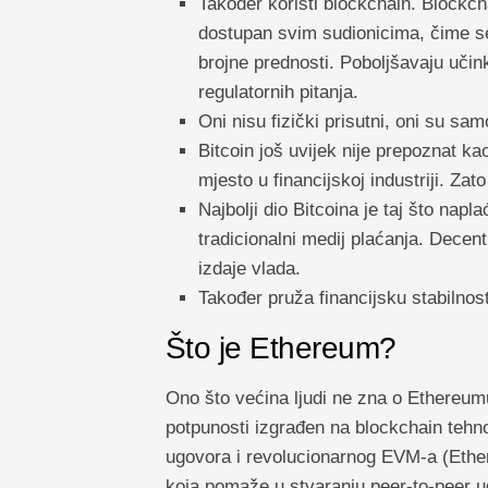
Također koristi blockchain. Blockcha
dostupan svim sudionicima, čime s
brojne prednosti. Poboljšavaju učin
regulatornih pitanja.
Oni nisu fizički prisutni, oni su s
Bitcoin još uvijek nije prepoznat ka
mjesto u financijskoj industriji. Zat
Najbolji dio Bitcoina je taj što nap
tradicionalni medij plaćanja. Decentr
izdaje vlada.
Također pruža financijsku stabilnos
Što je Ethereum?
Ono što većina ljudi ne zna o Ethereumu 
potpunosti izgrađen na blockchain tehno
ugovora i revolucionarnog EVM-a (Ethe
koja pomaže u stvaranju peer-to-peer u