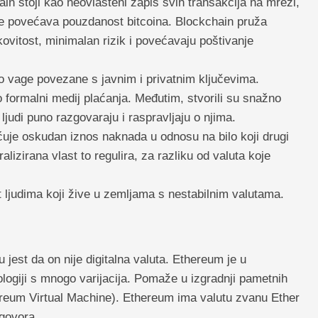
in stoji kao neovlašteni zapis svih transakcija na mreži,
e povećava pouzdanost bitcoina. Blockchain pruža
kovitost, minimalan rizik i povećavaju poštivanje
amo vage povezane s javnim i privatnim ključevima.
o formalni medij plaćanja. Međutim, stvorili su snažno
o ljudi puno razgovaraju i raspravljaju o njima.
laćuje oskudan iznos naknada u odnosu na bilo koji drugi
alizirana vlast to regulira, za razliku od valuta koje
t ljudima koji žive u zemljama s nestabilnim valutama.
jest da on nije digitalna valuta. Ethereum je u
logiji s mnogo varijacija. Pomaže u izgradnji pametnih
reum Virtual Machine). Ethereum ima valutu zvanu Ether
govora.