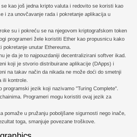
a se kao još jedna kripto valuta i redovito se koristi kao
 se i za unovčavanje rada i pokretanje aplikacija u
roke su i pokreću se na njegovom kriptografskom token
gi programeri žele koristiti Ether kao propusnicu kako
rati pokretanje unutar Ethereuma.
u je da je to najpouzdaniji decentralizirani softver ikad.
ni koji je stvorio distribuirane aplikacije (DApps) i
ni na takav način da nikada ne može doći do smetnji
ili kontrole.
o programski jezik koji nazivamo "Turing Complete".
chainima. Programeri mogu koristiti ovaj jezik za
 pomaže u pružanju poboljšane sigurnosti nego inače,
rezultat toga, smanjuje povezane troškove.
ographics