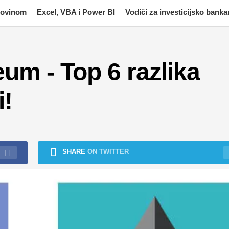
imovinom
Excel, VBA i Power BI
Vodiči za investicijsko banka
eum - Top 6 razlika
i!
SHARE
ON TWITTER