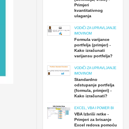
Primjeri
kvantitativnog
ulaganja
VODIČI ZA UPRAVLJANJE
IMOVINOM
Formula varijance
portfelja (primjer) -
Kako izračunati
varijansu portfelja?
VODIČI ZA UPRAVLJANJE
IMOVINOM
Standardno
odstupanje portfelja
(formula, primjeri) -
Kako izračunati?
EXCEL, VBA I POWER BI
VBA Izbriši retke -
Primjeri za brisanje
Excel redova pomoću