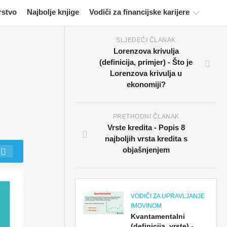
rstvo
Najbolje knjige
Vodiči za financijske karijere
SLJEDEĆI ČLANAK
Resursi
Lorenzova krivulja
za
(definicija, primjer) - Što je
financijsko
Lorenzova krivulja u
certificiranje
ekonomiji?
Vodiči
za
financijsko
PRETHODNI ČLANAK
modeliranje
Vrste kredita - Popis 8
najboljih vrsta kredita s
Cijela
objašnjenjem
forma
Vodiči
za
VODIČI ZA UPRAVLJANJE
upravljanje
IMOVINOM
rizikom
Kvantamentalni
(definicija, vrste) -