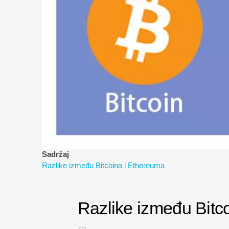
Sadržaj
Razlike između Bitcoina i Ethereuma
Razlike između Bitc