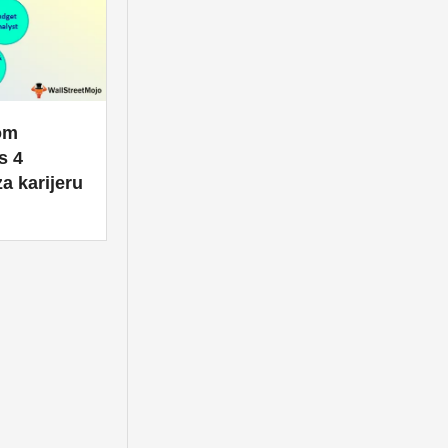
kom
s 4
a karijeru