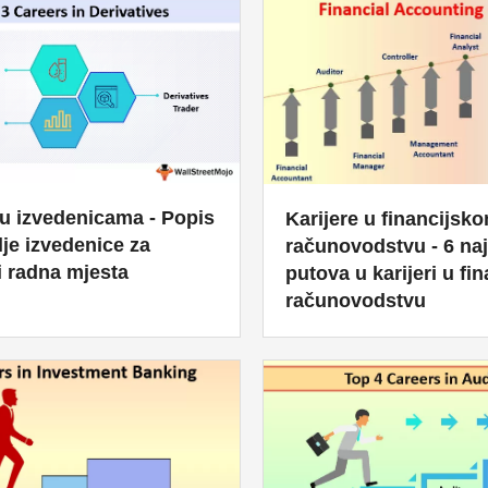
 u izvedenicama - Popis
Karijere u financijsk
olje izvedenice za
računovodstvu - 6 naj
 i radna mjesta
putova u karijeri u fi
računovodstvu