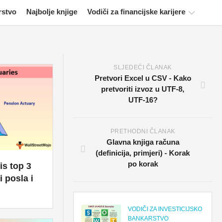
rstvo
Najbolje knjige
Vodiči za financijske karijere
Resursi
za
financijsko
SLJEDEĆI ČLANAK
certificiranje
Pretvori Excel u CSV - Kako
pretvoriti izvoz u UTF-8,
Vodiči
UTF-16?
za
financijsko
modeliranje
PRETHODNI ČLANAK
Glavna knjiga računa
Cijela
(definicija, primjeri) - Korak
forma
po korak
is top 3
Vodiči
 posla i
za
upravljanje
rizikom
VODIČI ZA INVESTICIJSKO
BANKARSTVO