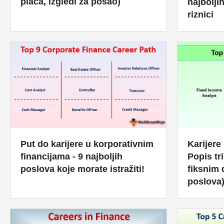
plaća, izgledi za posao)
najbolji
riznici
Karijere
Put do karijere u korporativnim
Popis tri
financijama - 9 najboljih
fiksnim
poslova koje morate istražiti!
poslova