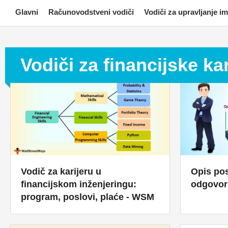
Skip
Glavni
Računovodstveni vodiči
Vodiči za upravljanje 
to
content
Vodiči za financijske ka
Vodič za karijeru u
Opis pos
financijskom inženjeringu:
odgovorn
program, poslovi, plaće - WSM