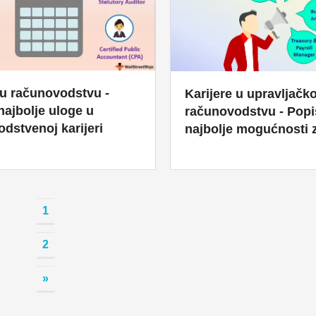
 u računovodstvu -
Karijere u upravljač
najbolje uloge u
računovodstvu - Popi
dstvenoj karijeri
najbolje mogućnosti z
1
2
»