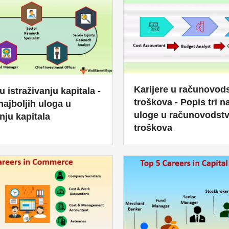
Karijere u računovod
u istraživanju kapitala -
troškova - Popis tri n
najboljih uloga u
uloge u računovodst
anju kapitala
troškova