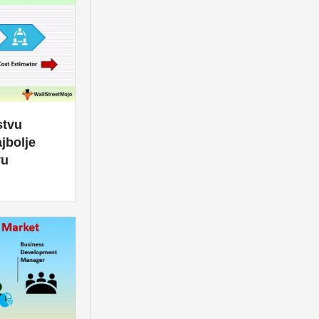
stvu
ajbolje
vu