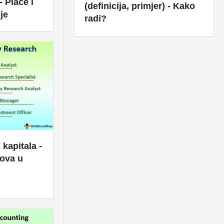
- Plaće i
(definicija, primjer) - Kako
je
radi?
 kapitala -
lova u