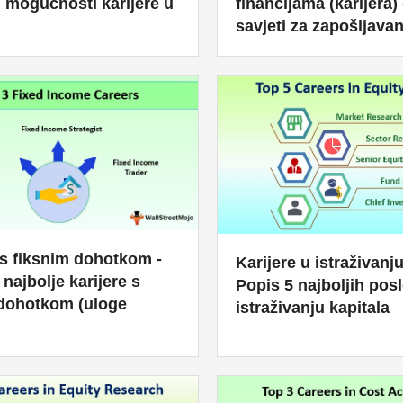
financijama (karijera) 
h mogućnosti karijere u
savjeti za zapošljavan
 s fiksnim dohotkom -
Karijere u istraživanju
 najbolje karijere s
Popis 5 najboljih pos
 dohotkom (uloge
istraživanju kapitala
)