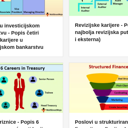
Revizijske karijere - P
 u investicijskom
najbolja revizijska pu
vu - Popis četiri
i eksterna)
karijere u
ijskom bankarstvu
Poslovi u strukturira
riznice - Popis 6