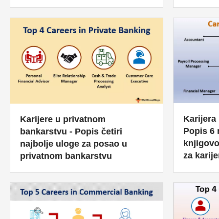
Karijera
Karijere u privatnom
Popis 6 
bankarstvu - Popis četiri
knjigov
najbolje uloge za posao u
za karij
privatnom bankarstvu