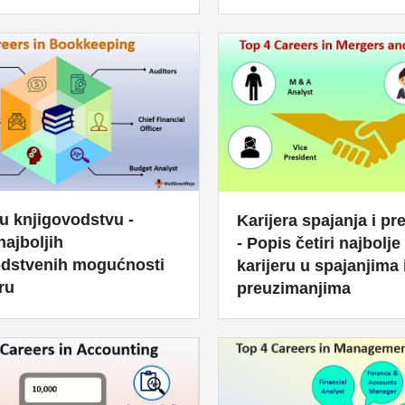
 u knjigovodstvu -
Karijera spajanja i p
najboljih
- Popis četiri najbolje
odstvenih mogućnosti
karijeru u spajanjima 
eru
preuzimanjima