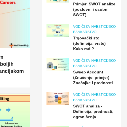
Primjeri SWOT analize
(poslovni i osobni
SWOT)
VODIČI ZA INVESTICIJSKO
BANKARSTVO
Trgovački stol
(definicija, vrste) -
Kako radi?
om
VODIČI ZA INVESTICIJSKO
boljih
BANKARSTVO
nancijskom
Sweep Account
(Značenje, primjer) -
Značajke i prednosti
VODIČI ZA INVESTICIJSKO
BANKARSTVO
SWOT analiza -
Definicija, prednosti,
ograničenja