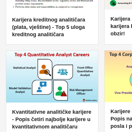
Karijera 
Karijera kreditnog analitičara
karijera
(plata, vještine) - Top 5 uloga
obzir!
kreditnog analitičara
Karijere
Kvantitativne analitičke karijere
Popis na
- Popis četiri najbolje karijere u
posla i 
kvantitativnom analitičaru