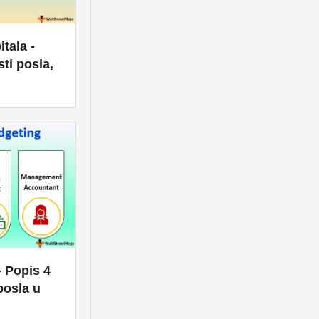
itala -
ti posla,
- Popis 4
posla u