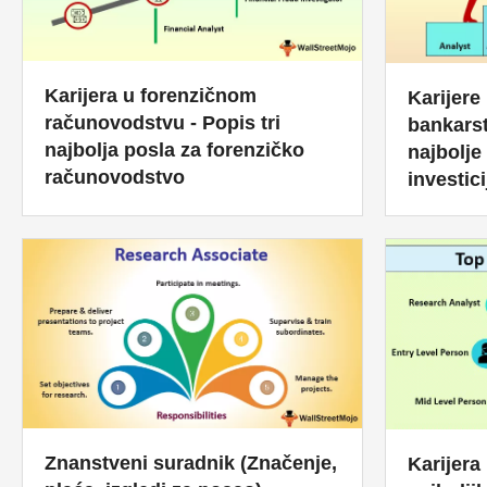
Karijera u forenzičnom
Karijere
računovodstvu - Popis tri
bankarst
najbolja posla za forenzičko
najbolje 
računovodstvo
investic
Znanstveni suradnik (Značenje,
Karijera 