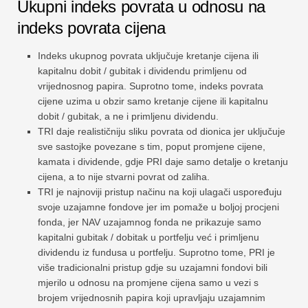
Ukupni indeks povrata u odnosu na
indeks povrata cijena
Indeks ukupnog povrata uključuje kretanje cijena ili
kapitalnu dobit / gubitak i dividendu primljenu od
vrijednosnog papira. Suprotno tome, indeks povrata
cijene uzima u obzir samo kretanje cijene ili kapitalnu
dobit / gubitak, a ne i primljenu dividendu.
TRI daje realističniju sliku povrata od dionica jer uključuje
sve sastojke povezane s tim, poput promjene cijene,
kamata i dividende, gdje PRI daje samo detalje o kretanju
cijena, a to nije stvarni povrat od zaliha.
TRI je najnoviji pristup načinu na koji ulagači uspoređuju
svoje uzajamne fondove jer im pomaže u boljoj procjeni
fonda, jer NAV uzajamnog fonda ne prikazuje samo
kapitalni gubitak / dobitak u portfelju već i primljenu
dividendu iz fundusa u portfelju. Suprotno tome, PRI je
više tradicionalni pristup gdje su uzajamni fondovi bili
mjerilo u odnosu na promjene cijena samo u vezi s
brojem vrijednosnih papira koji upravljaju uzajamnim