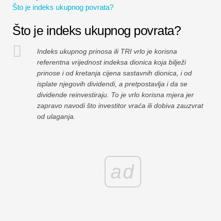
Što je indeks ukupnog povrata?
Vodiči za financijsko modeliranje
Što je indeks ukupnog povrata?
Cijela forma
Indeks ukupnog prinosa ili TRI vrlo je korisna
Vodiči za upravljanje rizikom
referentna vrijednost indeksa dionica koja bilježi
prinose i od kretanja cijena sastavnih dionica, i od
isplate njegovih dividendi, a pretpostavlja i da se
dividende reinvestiraju. To je vrlo korisna mjera jer
zapravo navodi što investitor vraća ili dobiva zauzvrat
od ulaganja.
ad