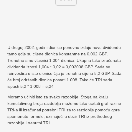
U drugoj 2002. godini dionice ponovno izdaju novu dividendu
tamo gdje su cijene dionica konstantne na 0,002 GBP.
Trenutno smo vlasnici 1.004 dionica. Ukupna tako izračunata
dividenda iznosi 1,004 * 0,02 = 0,002008 GBP. Sada se
reinvestira u iste dionice čija je trenutna cijena 5,2 GBP. Sada
će broj održanih dionica postati 1.008. Tako će TRI sada
ispasti 5,2 * 1,008 = 5,24
Moramo učiniti isto za svako razdoblje. Stoga na kraju
kumulativnog broja razdoblja možemo lako ucrtati graf razine
TRI-a ili izračunati potrebni TRI za to razdoblje pomoću gore
spomenute formule, uzimajući u obzir TRI iz prethodnog
razdoblja i trenutni TRI.