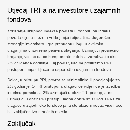
Utjecaj TRI-a na investitore uzajamnih
fondova
Korištenje ukupnog indeksa povrata u odnosu na indeks
povrata cijena može u velikoj mjeri utjecati na dugoročne
strategije investitora. Igra presudnu ulogu u aktivnim
ulaganjima u izvršena pasivna ulaganja. Uzimajući prosječno
brojanje, vidi se da će komponente indeksa zarađivati ​​s oko
2% dividende godišnje. Taj povrat, kad se poslužimo PRI
pristupom, nije uključen u usporedbu uzajamnih fondova.
Dakle, u pristupu PRI, povrat se minimalizira ili podcjenjuje za
2% godišnje. S TRI pristupom, ulagači će vidjeti da je izvedba
indeksa porasla za 2% uzimajući u obzir TRI pristup, a ne
uzimajući u obzir PRI pristup. Jedna dobra stvar kod TRI-a za
ulagače u zajedničke fondove je ta što uloženi novac više neće
biti zaključan iza netočnih mjerila.
Zaključak