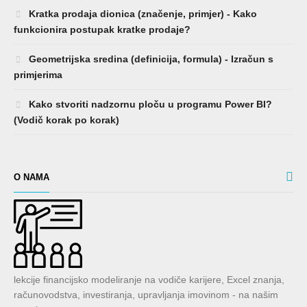
Kratka prodaja dionica (značenje, primjer) - Kako
funkcionira postupak kratke prodaje?
Geometrijska sredina (definicija, formula) - Izračun s
primjerima
Kako stvoriti nadzornu ploču u programu Power BI?
(Vodič korak po korak)
O NAMA
lekcije financijsko modeliranje na vodiče karijere, Excel znanja,
računovodstva, investiranja, upravljanja imovinom - na našim