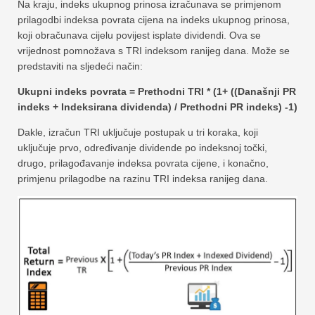
Na kraju, indeks ukupnog prinosa izračunava se primjenom
prilagodbi indeksa povrata cijena na indeks ukupnog prinosa,
koji obračunava cijelu povijest isplate dividendi. Ova se
vrijednost pomnožava s TRI indeksom ranijeg dana. Može se
predstaviti na sljedeći način:
Ukupni indeks povrata = Prethodni TRI * (1+ ((Današnji PR
indeks + Indeksirana dividenda) / Prethodni PR indeks) -1)
Dakle, izračun TRI uključuje postupak u tri koraka, koji
uključuje prvo, određivanje dividende po indeksnoj točki,
drugo, prilagođavanje indeksa povrata cijene, i konačno,
primjenu prilagodbe na razinu TRI indeksa ranijeg dana.