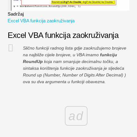
Vodiči za financijsko modeliranje
Sadržaj
Cijela forma
Excel VBA funkcija zaokruživanja
Vodiči za upravljanje rizikom
Excel VBA funkcija zaokruživanja
Slično funkciji radnog lista gdje zaokružujemo brojeve
na najbliže cijele brojeve, u VBA imamo
funkciju
RoundUp
koja nam smanjuje decimalnu točku, a
sintaksa korištenja funkcije zaokruživanja je sljedeća
Round up (Number, Number of Digits After Decimal) )
ova su dva argumenta u funkciji obavezna.
ad