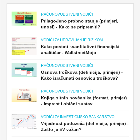
RAČUNOVODSTVENI VODIČI
Prilagođeno probno stanje (primjeri,
unosi) - Kako se pripremiti?
VODIČI ZA UPRAVLJANJE RIZIKOM
Kako postati kvantitativni financijski
analitičar - WallstreetMojo
RAČUNOVODSTVENI VODIČI
Osnova troškova (definicija, primjeri) -
Kako izračunati osnovicu troškova?
RAČUNOVODSTVENI VODIČI
Knjiga sitnih novčanika (format, primjer)
- Imprest i obični sustav
VODIČI ZA INVESTICIJSKO BANKARSTVO
Vrijednost poduzeća (definicija, primjer) -
Zašto je EV važan?