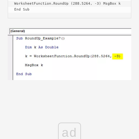
WorksheetFunction.RoundUp (288.5264, -3) MsgBox k 
End Sub
ad