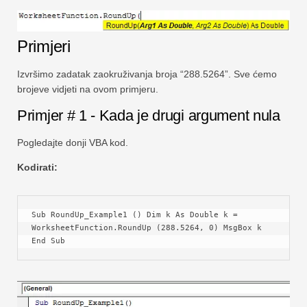
Primjeri
Izvršimo zadatak zaokruživanja broja “288.5264”. Sve ćemo
brojeve vidjeti na ovom primjeru.
Primjer # 1 - Kada je drugi argument nula
Pogledajte donji VBA kod.
Kodirati:
Sub RoundUp_Example1 () Dim k As Double k = 
WorksheetFunction.RoundUp (288.5264, 0) MsgBox k 
End Sub