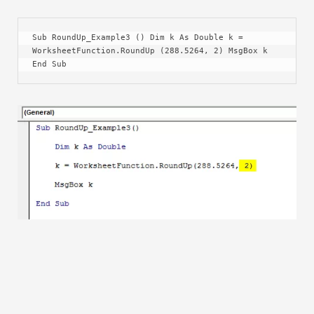
Sub RoundUp_Example3 () Dim k As Double k = 
WorksheetFunction.RoundUp (288.5264, 2) MsgBox k 
End Sub