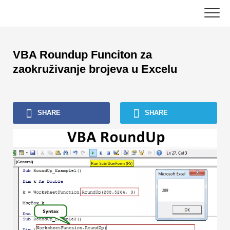
Skip
to
content
Glavni
VBA Roundup Funciton za
Računovodstveni vodiči
zaokruživanje brojeva u Excelu
Vodiči za upravljanje imovinom
SHARE
SHARE
Excel, VBA i Power BI
Vodiči za investicijsko bankarstvo
Najbolje knjige
Vodiči za financijske karijere
Resursi za financijsko certificiranje