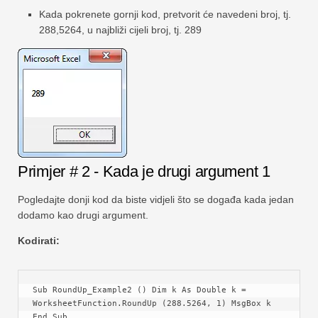
Kada pokrenete gornji kod, pretvorit će navedeni broj, tj.
288,5264, u najbliži cijeli broj, tj. 289
Primjer # 2 - Kada je drugi argument 1
Pogledajte donji kod da biste vidjeli što se događa kada jedan
dodamo kao drugi argument.
Kodirati:
Sub RoundUp_Example2 () Dim k As Double k = 
WorksheetFunction.RoundUp (288.5264, 1) MsgBox k 
End Sub