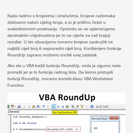
Kada radimo s brojevima i izračunima, brojeve razlomaka
dobivamo nakon cijelog broja, a to je prilično često u
svakodnevnom poslovanju. Općenito se ne opterećujemo
decimalnim vrijednostima jer to ne utječe na naš krajnji
rezultat. U tim situacijama moramo brojeve zaokružiti na
najbliži cijeli broj ili neposredni cijeli broj. Korištenjem funkcije
RoundUp zapravo možemo izvršiti ovaj zadatak.
Ako ste u VBA tražili funkciju RoundUp, onda je sigurno niste
pronašli jer je to funkcija radnog lista. Da bismo pristupili
funkciji RoundUp, moramo koristiti klasu VBA Worksheet
Function.