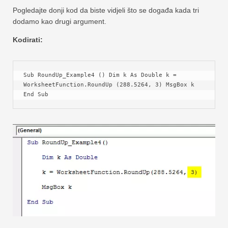
Pogledajte donji kod da biste vidjeli što se događa kada tri
dodamo kao drugi argument.
Kodirati:
Sub RoundUp_Example4 () Dim k As Double k = 
WorksheetFunction.RoundUp (288.5264, 3) MsgBox k 
End Sub