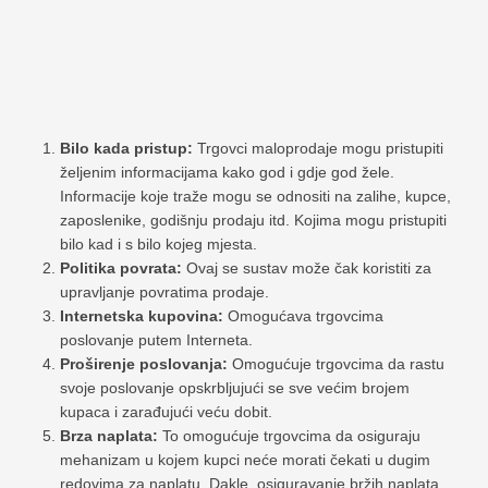
Bilo kada pristup:
Trgovci maloprodaje mogu pristupiti
željenim informacijama kako god i gdje god žele.
Informacije koje traže mogu se odnositi na zalihe, kupce,
zaposlenike, godišnju prodaju itd. Kojima mogu pristupiti
bilo kad i s bilo kojeg mjesta.
Politika povrata:
Ovaj se sustav može čak koristiti za
upravljanje povratima prodaje.
Internetska kupovina:
Omogućava trgovcima
poslovanje putem Interneta.
Proširenje poslovanja:
Omogućuje trgovcima da rastu
svoje poslovanje opskrbljujući se sve većim brojem
kupaca i zarađujući veću dobit.
Brza naplata:
To omogućuje trgovcima da osiguraju
mehanizam u kojem kupci neće morati čekati u dugim
redovima za naplatu. Dakle, osiguravanje bržih naplata.