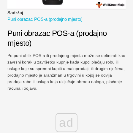
Vodiči za financijsko modeliranje
Sadržaj
Cijela forma
Puni obrazac POS-a (prodajno mjesto)
Vodiči za upravljanje rizikom
Puni obrazac POS-a (prodajno
mjesto)
Potpuni oblik POS-a ili prodajnog mjesta može se definirati kao
završni korak u završetku kupnje kada kupci plaćaju robu ili
usluge koje su spremni kupiti u maloprodaji; ili drugim riječima,
prodajno mjesto je aranžman u trgovini u kojoj se odvija
prodaja robe ili usluga koja uključuje obradu naloga, plaćanje
računa i odjavu.
ad