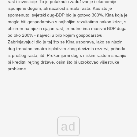
rast i investicije. To je potaknulo zaduživanje i ekonomije
ispunjene dugom, ali nažalost s malo rasta. Kao što je
spomenuto, svjetski dug-BDP bio je gotovo 360%. Kina koja je
mogla biti gospodarstvo s najboljim rezultatima nakon krize, s
obzirom na njezin sjajan rast, trenutno ima masivni BDP duga
od oko 280% - najveći u bilo kojem gospodarstvu.
Zabrinjavajući dio je taj što se Kina usporava, iako se njezin
dug trenutno smatra isplativim zbog deviznih rezervi, prihoda
iz prošlog rasta, itd. Prekomjerni dug s niskim rastom smanjio
bi kreditni rejting države, osim što bi uzrokovao višestruke
probleme.
ad