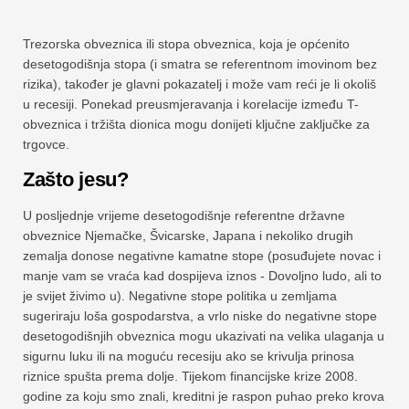
Trezorska obveznica ili stopa obveznica, koja je općenito
desetogodišnja stopa (i smatra se referentnom imovinom bez
rizika), također je glavni pokazatelj i može vam reći je li okoliš
u recesiji. Ponekad preusmjeravanja i korelacije između T-
obveznica i tržišta dionica mogu donijeti ključne zaključke za
trgovce.
Zašto jesu?
U posljednje vrijeme desetogodišnje referentne državne
obveznice Njemačke, Švicarske, Japana i nekoliko drugih
zemalja donose negativne kamatne stope (posuđujete novac i
manje vam se vraća kad dospijeva iznos - Dovoljno ludo, ali to
je svijet živimo u). Negativne stope politika u zemljama
sugeriraju loša gospodarstva, a vrlo niske do negativne stope
desetogodišnjih obveznica mogu ukazivati ​​na velika ulaganja u
sigurnu luku ili na moguću recesiju ako se krivulja prinosa
riznice spušta prema dolje. Tijekom financijske krize 2008.
godine za koju smo znali, kreditni je raspon puhao preko krova