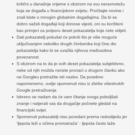
kritični u današnje vrijeme s obzirom na svu neravnotežu
koja se događa u financijskom svijetu. Pročitajte novine i
znali biste o mnogim globalnim događajima. Da bi se
dobro saželi događaji koji donose vijesti, oni su korišteni
kao primjeri za potporu deset pokazatelja koje ćete vidjeti.
Dati pokazatelji pokušat će pokriti što je više moguće
uključivanjem nekoliko drugih čimbenika koji čine dio
pokazatelja kako bi se uvažila njihova međusobna
povezanost.
S obzirom na to da je ovih deset pokazatelja subjektivno,
neke od njih možda nećete pronaći u drugom članku ako
na Googleu pretražite isti naslov. Da posebno
napomenemo, ovdje spomenuti nisu iz zbirke višestrukih
Google pretraživanja.
Iskreno se nadam da će vam čitanje ovoga poboljšati
znanje i natjerati vas da drugačije počnete gledati na
financijski svijet.
Spomenuti pokazatelji nisu poredani prema redoslijedu jer
'ljepota leži u očima promatrača' - ljepota često laže.