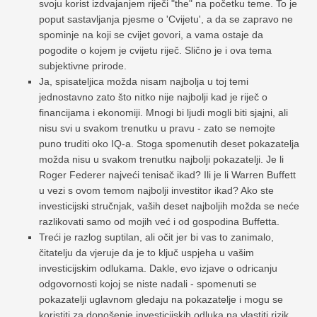
svoju korist izdvajanjem riječi "the" na početku teme. To je
poput sastavljanja pjesme o 'Cvijetu', a da se zapravo ne
spominje na koji se cvijet govori, a vama ostaje da
pogodite o kojem je cvijetu riječ. Slično je i ova tema
subjektivne prirode.
Ja, spisateljica možda nisam najbolja u toj temi
jednostavno zato što nitko nije najbolji kad je riječ o
financijama i ekonomiji. Mnogi bi ljudi mogli biti sjajni, ali
nisu svi u svakom trenutku u pravu - zato se nemojte
puno truditi oko IQ-a. Stoga spomenutih deset pokazatelja
možda nisu u svakom trenutku najbolji pokazatelji. Je li
Roger Federer najveći tenisač ikad? Ili je li Warren Buffett
u vezi s ovom temom najbolji investitor ikad? Ako ste
investicijski stručnjak, vaših deset najboljih možda se neće
razlikovati samo od mojih već i od gospodina Buffetta.
Treći je razlog suptilan, ali očit jer bi vas to zanimalo,
čitatelju da vjeruje da je to ključ uspjeha u vašim
investicijskim odlukama. Dakle, evo izjave o odricanju
odgovornosti kojoj se niste nadali - spomenuti se
pokazatelji uglavnom gledaju na pokazatelje i mogu se
koristiti za donošenje investicijskih odluka na vlastiti rizik.