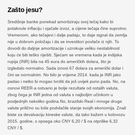
Zašto jesu?
Središnje banke ponekad amortiziraju svoj tečaj kako bi
potaknule inflaciju i ojačale izvoz, a cijene tečaja čine suprotno.
Vremenom, ako tečajevi i dalje padaju, to daje signal da zemlja
nije u dobrom položaju i da se investitori povlače iz njih. To
dovodi do daljnje amortizacije i uzrokuje veliku nestabilnost
koju će biti teško riješiti. Sjećam se vremena kada je indijska
rupija (INR) bila na 45 eura do američkih dolara, što je
izgledalo normalno. Sada iznosi 67 dolara za američki dolar i
čini se normalnim. No bilo je vrijeme 2014. kada je INR jako
padao i netko bi mogao tvrditi da još uvijek puno pada. No, na
osnovi REER-a ostvario je bolje rezultate od ostalih valuta,
zbog čega je INR jedna od valuta s najboljim učinkom u
posljednjih nekoliko godina.No, brazilski Real i mnoge druge
valute prilično su loše podvlačile stanje svojih ekonomija. Znali
biste za devalvaciju kineske valute, da tako kažem u kolovozu
2015. godine, s opsega oko CNY 6,20 / $ na otprilike 6,32
CNY / $.