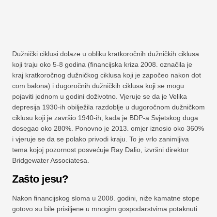
Dužnički ciklusi dolaze u obliku kratkoročnih dužničkih ciklusa
koji traju oko 5-8 godina (financijska kriza 2008. označila je
kraj kratkoročnog dužničkog ciklusa koji je započeo nakon dot
com balona) i dugoročnih dužničkih ciklusa koji se mogu
pojaviti jednom u godini doživotno. Vjeruje se da je Velika
depresija 1930-ih obilježila razdoblje u dugoročnom dužničkom
ciklusu koji je završio 1940-ih, kada je BDP-a Svjetskog duga
dosegao oko 280%. Ponovno je 2013. omjer iznosio oko 360%
i vjeruje se da se polako privodi kraju. To je vrlo zanimljiva
tema kojoj pozornost posvećuje Ray Dalio, izvršni direktor
Bridgewater Associatesa.
Zašto jesu?
Nakon financijskog sloma u 2008. godini, niže kamatne stope
gotovo su bile prisiljene u mnogim gospodarstvima potaknuti