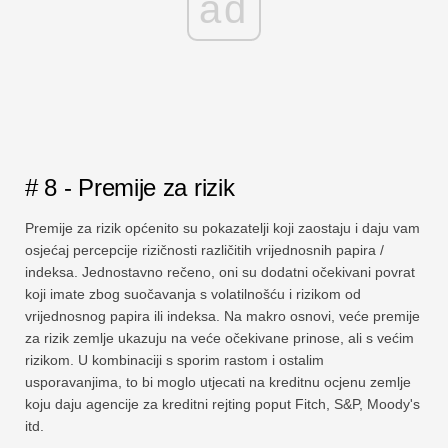
ad
# 8 - Premije za rizik
Premije za rizik općenito su pokazatelji koji zaostaju i daju vam
osjećaj percepcije rizičnosti različitih vrijednosnih papira /
indeksa. Jednostavno rečeno, oni su dodatni očekivani povrat
koji imate zbog suočavanja s volatilnošću i rizikom od
vrijednosnog papira ili indeksa. Na makro osnovi, veće premije
za rizik zemlje ukazuju na veće očekivane prinose, ali s većim
rizikom. U kombinaciji s sporim rastom i ostalim
usporavanjima, to bi moglo utjecati na kreditnu ocjenu zemlje
koju daju agencije za kreditni rejting poput Fitch, S&P, Moody's
itd.