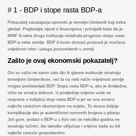
# 1 - BDP i stope rasta BDP-a
Pokazatelj zaostajanja općenito je temeljni čimbenik koji treba
gledati. Pogledajte vijesti o financijama i primijetili biste da je
MMF ili neka druga institucija revidirala prognozu stope rasta
BDP-a neke zemlje. BDP ili bruto domaći proizvod je novčana
vrijednost robe i usluga proizvedenih u zemlji.
Zašto je ovaj ekonomski pokazatelj?
Oni su važni ne samo zato što ih glavne institucije smatraju
temeljnim čimbenikom, već bi na neki način vrijednost zemlje
mogao predstavljati BDP. Stopa rasta BDP-a, ako je dosljedna,
očito se smatra dobrom. U posljednje vrijeme vode se
rasprave o indijskoj stopi rasta BDP-a jer se ona smatra
najbrže rastućom ekonomijom na svijetu. To stvara daljnje
komplikacije ako je autentičnost osnovnih brojeva u pitanju.
Još gore, podaci o BDP-u u Kini već se nekoliko godina ne
smatraju točnim, što također uključuje i vrijeme kada su bili
najbrže rastuće gospodarstvo.