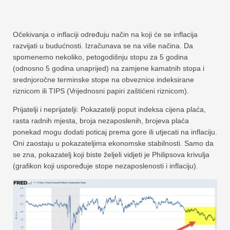
Očekivanja o inflaciji određuju način na koji će se inflacija
razvijati u budućnosti. Izračunava se na više načina. Da
spomenemo nekoliko, petogodišnju stopu za 5 godina
(odnosno 5 godina unaprijed) na zamjene kamatnih stopa i
srednjoročne terminske stope na obveznice indeksirane
riznicom ili TIPS (Vrijednosni papiri zaštićeni riznicom).
Prijatelji i neprijatelji: Pokazatelji poput indeksa cijena plaća,
rasta radnih mjesta, broja nezaposlenih, brojeva plaća
ponekad mogu dodati poticaj prema gore ili utjecati na inflaciju.
Oni zaostaju u pokazateljima ekonomske stabilnosti. Samo da
se zna, pokazatelj koji biste željeli vidjeti je Philipsova krivulja
(grafikon koji uspoređuje stope nezaposlenosti i inflaciju).