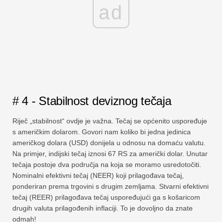
ad
# 4 - Stabilnost deviznog tečaja
Riječ „stabilnost“ ovdje je važna. Tečaj se općenito uspoređuje
s američkim dolarom. Govori nam koliko bi jedna jedinica
američkog dolara (USD) donijela u odnosu na domaću valutu.
Na primjer, indijski tečaj iznosi 67 RS za američki dolar. Unutar
tečaja postoje dva područja na koja se moramo usredotočiti.
Nominalni efektivni tečaj (NEER) koji prilagođava tečaj,
ponderiran prema trgovini s drugim zemljama. Stvarni efektivni
tečaj (REER) prilagođava tečaj uspoređujući ga s košaricom
drugih valuta prilagođenih inflaciji. To je dovoljno da znate
odmah!