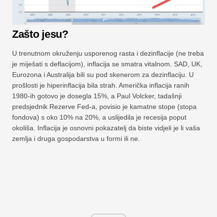
Zašto jesu?
U trenutnom okruženju usporenog rasta i dezinflacije (ne treba
je miješati s deflacijom), inflacija se smatra vitalnom. SAD, UK,
Eurozona i Australija bili su pod skenerom za dezinflaciju. U
prošlosti je hiperinflacija bila strah. Američka inflacija ranih
1980-ih gotovo je dosegla 15%, a Paul Volcker, tadašnji
predsjednik Rezerve Fed-a, povisio je kamatne stope (stopa
fondova) s oko 10% na 20%, a uslijedila je recesija poput
okoliša. Inflacija je osnovni pokazatelj da biste vidjeli je li vaša
zemlja i druga gospodarstva u formi ili ne.