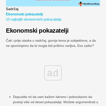
Vodiči za financijsko modeliranje
Sadržaj
Ekonomski pokazatelji
Cijela forma
10 najboljih ekonomskih pokazatelja
Vodiči za upravljanje rizikom
Ekonomski pokazatelji
Čak i prije ulaska u sadržaj, gornja tema je subjektivna, a da
ne spominjemo da bi mogla biti prilično varljiva. Evo zašto?
ad
Dopustite mi da vam kažem iskreno i jednostavno da
postoji više od deset pokazatelja. Možete argumentirati u