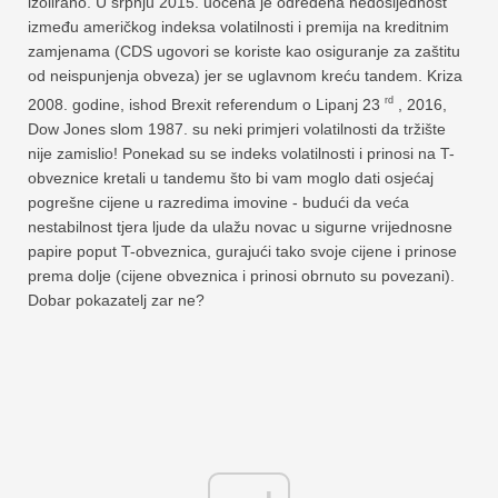
izolirano. U srpnju 2015. uočena je određena nedosljednost
između američkog indeksa volatilnosti i premija na kreditnim
zamjenama (CDS ugovori se koriste kao osiguranje za zaštitu
od neispunjenja obveza) jer se uglavnom kreću tandem. Kriza
rd
2008. godine, ishod Brexit referendum o Lipanj 23
, 2016,
Dow Jones slom 1987. su neki primjeri volatilnosti da tržište
nije zamislio! Ponekad su se indeks volatilnosti i prinosi na T-
obveznice kretali u tandemu što bi vam moglo dati osjećaj
pogrešne cijene u razredima imovine - budući da veća
nestabilnost tjera ljude da ulažu novac u sigurne vrijednosne
papire poput T-obveznica, gurajući tako svoje cijene i prinose
prema dolje (cijene obveznica i prinosi obrnuto su povezani).
Dobar pokazatelj zar ne?