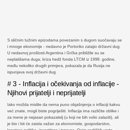
S sličnim tužnim epizodama povezanim s dugom suočavaju se
i mnoge ekonomije - nedavno je Portoriko zatajio državni dug.
U nedavnoj prošlosti Argentina i Grčka približile su se
neplatišama duga; kriza hedž fonda LTCM iz 1998. godine,
među nekoliko drugih primjera, pokazala je da Rusija ne
ispunjava svoj državni dug.
# 3 - Inflacija i očekivanja od inflacije -
Njihovi prijatelji i neprijatelji
Iako možda mislite da nema puno objašnjenja o inflaciji kakvu
već znate, mogli biste pogriješiti. Inflacija ima različite oblike i
za mene je nejasan pokazatelj (u koji ne bih volio zalaziti), ali
je bio i bit će zaista važan za ekonomiste, gospodarstvo,