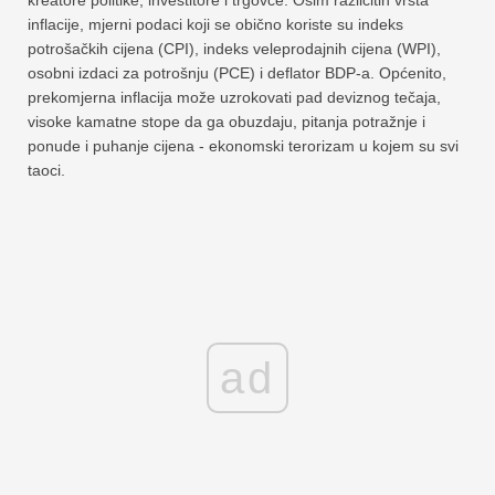
kreatore politike, investitore i trgovce. Osim različitih vrsta
inflacije, mjerni podaci koji se obično koriste su indeks
potrošačkih cijena (CPI), indeks veleprodajnih cijena (WPI),
osobni izdaci za potrošnju (PCE) i deflator BDP-a. Općenito,
prekomjerna inflacija može uzrokovati pad deviznog tečaja,
visoke kamatne stope da ga obuzdaju, pitanja potražnje i
ponude i puhanje cijena - ekonomski terorizam u kojem su svi
taoci.
ad