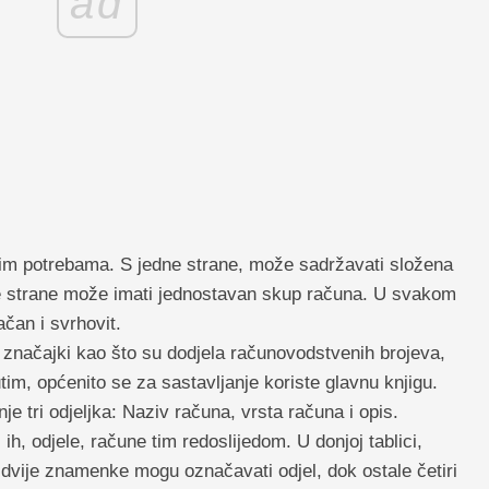
ad
im potrebama. S jedne strane, može sadržavati složena
ge strane može imati jednostavan skup računa. U svakom
ačan i svrhovit.
 značajki kao što su dodjela računovodstvenih brojeva,
utim, općenito se za sastavljanje koriste glavnu knjigu.
e tri odjeljka: Naziv računa, vrsta računa i opis.
 ih, odjele, račune tim redoslijedom. U donjoj tablici,
dvije znamenke mogu označavati odjel, dok ostale četiri