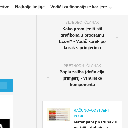
rstvo
Najbolje knjige
Vodiči za financijske karijere
SLJEDEĆI ČLANAK
Resursi
Kako promijeniti stil
za
grafikona u programu
financijsko
Excel? - Vodič korak po
certificiranje
korak s primjerima
Vodiči
za
financijsko
PRETHODNI ČLANAK
modeliranje
Popis zaliha (definicija,
primjeri) - Vrhunske
Cijela
komponente
forma
Vodiči
za
RAČUNOVODSTVENI
upravljanje
VODIČI
rizikom
Materijalni postupak u
reviziji - definicija,