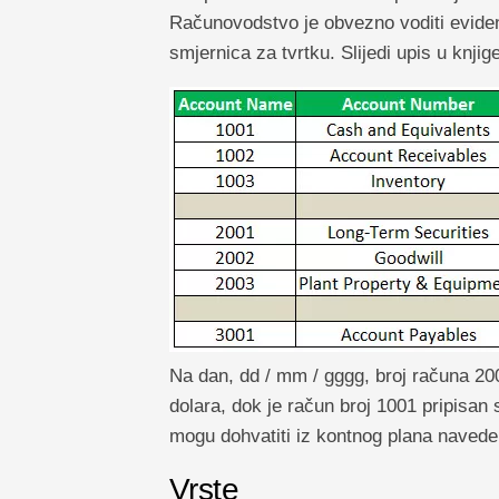
Računovodstvo je obvezno voditi evidenc
smjernica za tvrtku. Slijedi upis u knjig
Na dan, dd / mm / gggg, broj računa 200
dolara, dok je račun broj 1001 pripisan 
mogu dohvatiti iz kontnog plana naved
Vrste