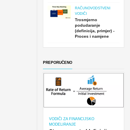
RAČUNOVODSTVENI
VODIČI
Trosmjerno
podudaranje
(definicija, primjer) -
Proces i namjene
PREPORUČENO
VODIČI ZA FINANCIJSKO
MODELIRANJE