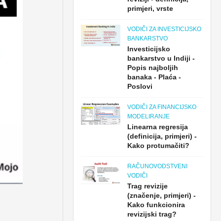
primjeri, vrste
VODIČI ZA INVESTICIJSKO
BANKARSTVO
Investicijsko
bankarstvo u Indiji -
Popis najboljih
banaka - Plaća -
Poslovi
VODIČI ZA FINANCIJSKO
MODELIRANJE
Linearna regresija
(definicija, primjeri) -
Kako protumačiti?
RAČUNOVODSTVENI
VODIČI
Trag revizije
(značenje, primjeri) -
Kako funkcionira
revizijski trag?