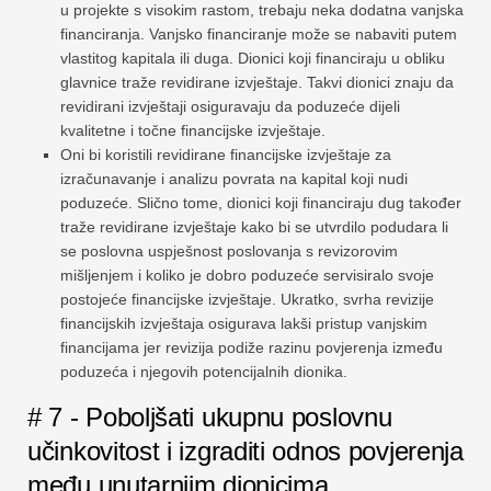
u projekte s visokim rastom, trebaju neka dodatna vanjska
financiranja. Vanjsko financiranje može se nabaviti putem
vlastitog kapitala ili duga. Dionici koji financiraju u obliku
glavnice traže revidirane izvještaje. Takvi dionici znaju da
revidirani izvještaji osiguravaju da poduzeće dijeli
kvalitetne i točne financijske izvještaje.
Oni bi koristili revidirane financijske izvještaje za
izračunavanje i analizu povrata na kapital koji nudi
poduzeće. Slično tome, dionici koji financiraju dug također
traže revidirane izvještaje kako bi se utvrdilo podudara li
se poslovna uspješnost poslovanja s revizorovim
mišljenjem i koliko je dobro poduzeće servisiralo svoje
postojeće financijske izvještaje. Ukratko, svrha revizije
financijskih izvještaja osigurava lakši pristup vanjskim
financijama jer revizija podiže razinu povjerenja između
poduzeća i njegovih potencijalnih dionika.
# 7 - Poboljšati ukupnu poslovnu
učinkovitost i izgraditi odnos povjerenja
među unutarnjim dionicima