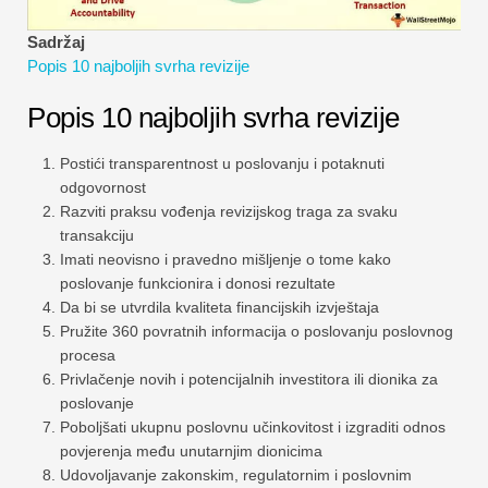
Vodiči za financijsko modeliranje
Sadržaj
Popis 10 najboljih svrha revizije
Cijela forma
Popis 10 najboljih svrha revizije
Vodiči za upravljanje rizikom
Postići transparentnost u poslovanju i potaknuti
odgovornost
Razviti praksu vođenja revizijskog traga za svaku
transakciju
Imati neovisno i pravedno mišljenje o tome kako
poslovanje funkcionira i donosi rezultate
Da bi se utvrdila kvaliteta financijskih izvještaja
Pružite 360 ​​povratnih informacija o poslovanju poslovnog
procesa
Privlačenje novih i potencijalnih investitora ili dionika za
poslovanje
Poboljšati ukupnu poslovnu učinkovitost i izgraditi odnos
povjerenja među unutarnjim dionicima
Udovoljavanje zakonskim, regulatornim i poslovnim