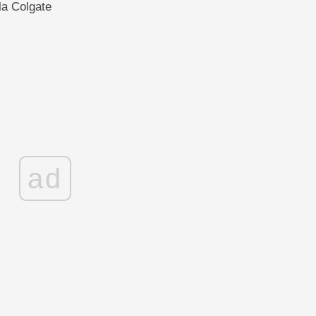
la Colgate
ad