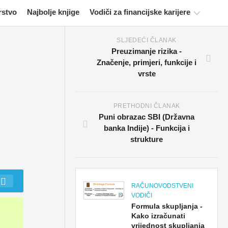
rstvo
Najbolje knjige
Vodiči za financijske karijere
SLJEDEĆI ČLANAK
Resursi
Preuzimanje rizika -
za
Značenje, primjeri, funkcije i
financijsko
vrste
certificiranje
Vodiči
za
PRETHODNI ČLANAK
financijsko
Puni obrazac SBI (Državna
modeliranje
banka Indije) - Funkcija i
strukture
Cijela
forma
Vodiči
RAČUNOVODSTVENI
za
VODIČI
upravljanje
Formula skupljanja -
rizikom
Kako izračunati
vrijednost skupljanja