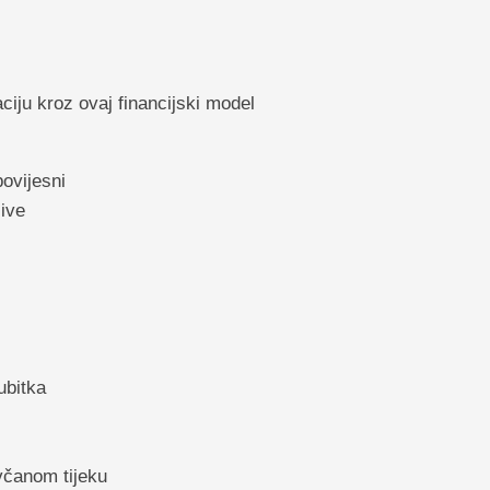
ju kroz ovaj financijski model
povijesni
ive
ubitka
včanom tijeku