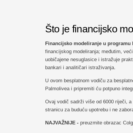
Što je financijsko m
Financijsko modeliranje u programu 
financijskog modeliranja; međutim, većin
uobičajene nesuglasice i istražuje prakt
bankari i analitičari istraživanja.
U ovom besplatnom vodiču za besplatno 
Palmolivea i pripremiti ću potpuno integr
Ovaj vodič sadrži više od 6000 riječi, a
stranicu za buduću upotrebu i ne zaboravi
NAJVAŽNIJE -
preuzmite obrazac Colgat