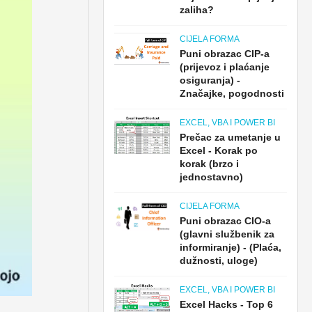
zaliha?
CIJELA FORMA
Puni obrazac CIP-a
(prijevoz i plaćanje
osiguranja) -
Značajke, pogodnosti
EXCEL, VBA I POWER BI
Prečac za umetanje u
Excel - Korak po
korak (brzo i
jednostavno)
CIJELA FORMA
Puni obrazac CIO-a
(glavni službenik za
informiranje) - (Plaća,
dužnosti, uloge)
EXCEL, VBA I POWER BI
Excel Hacks - Top 6