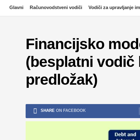
Skip
Glavni
Računovodstveni vodiči
Vodiči za upravljanje 
to
content
Financijsko mode
(besplatni vodič
predložak)
SHARE
ON FACEBOOK