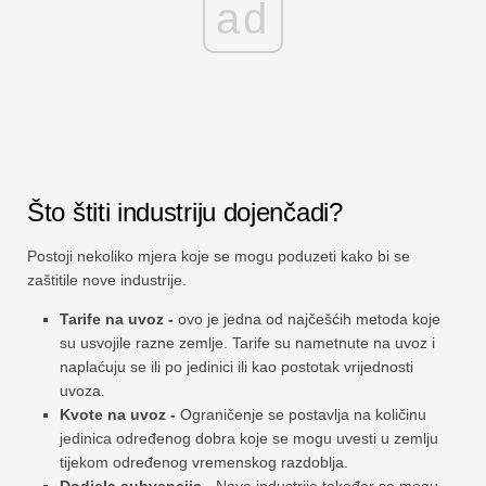
ad
Što štiti industriju dojenčadi?
Postoji nekoliko mjera koje se mogu poduzeti kako bi se
zaštitile nove industrije.
Tarife na uvoz -
ovo je jedna od najčešćih metoda koje
su usvojile razne zemlje. Tarife su nametnute na uvoz i
naplaćuju se ili po jedinici ili kao postotak vrijednosti
uvoza.
Kvote na uvoz -
Ograničenje se postavlja na količinu
jedinica određenog dobra koje se mogu uvesti u zemlju
tijekom određenog vremenskog razdoblja.
Dodjela subvencija -
Nove industrije također se mogu