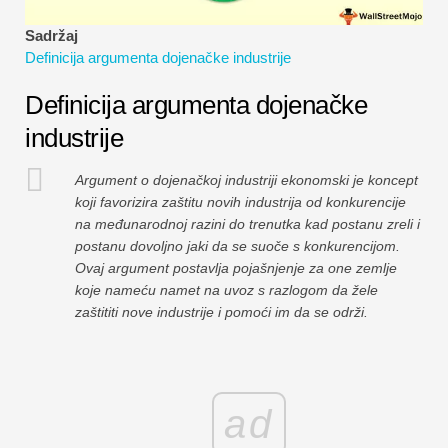
Vodiči za financijsko modeliranje
Sadržaj
Definicija argumenta dojenačke industrije
Cijela forma
Definicija argumenta dojenačke
Vodiči za upravljanje rizikom
industrije
Argument o dojenačkoj industriji ekonomski je koncept
koji favorizira zaštitu novih industrija od konkurencije
na međunarodnoj razini do trenutka kad postanu zreli i
postanu dovoljno jaki da se suoče s konkurencijom.
Ovaj argument postavlja pojašnjenje za one zemlje
koje nameću namet na uvoz s razlogom da žele
zaštititi nove industrije i pomoći im da se održi.
ad